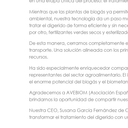
en una etapa crítica del proceso: el tratamie
Mientras que las plantas de biogás ya permit
ambiental, nuestra tecnología da un paso m
tratar el digerido de forma eficiente y sin n
por otro, fertilizantes verdes secos y esteriliz
De esta manera, cerramos completamente el círc
transporte. Una solución alineada con los prin
recursos.
Ha sido especialmente enriquecedor comparti
representantes del sector agroalimentario. El
el enorme potencial del biogás y el biometa
Agradecemos a AVEBIOM (Asociación Española
brindarnos la oportunidad de compartir nues
Nuestra CEO, Susana García Fernández de Ca
transformar el tratamiento del digerido con u