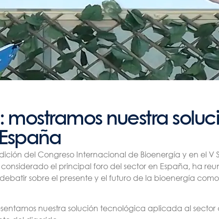
 mostramos nuestra soluc
 España
dición del Congreso Internacional de Bioenergía y en el V
 considerado el principal foro del sector en España, ha re
 debatir sobre el presente y el futuro de la bioenergía com
sentamos nuestra solución tecnológica aplicada al sector 