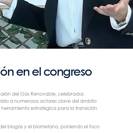
ión en el congreso
 Salón del Gas Renovable, celebrados
unido a numerosos actores clave del ámbito
o herramienta estratégica para la transición
del biogás y el biometano, poniendo el foco