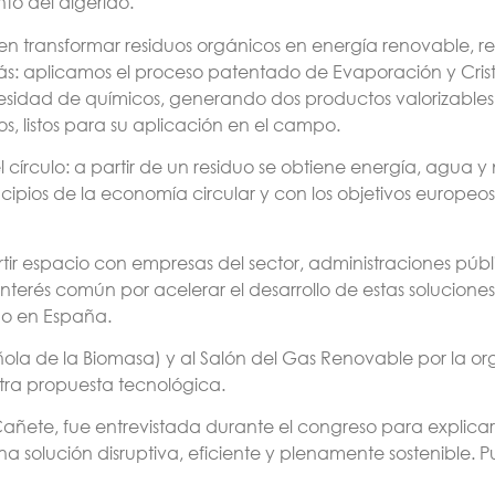
nto del digerido.
en transformar residuos orgánicos en energía renovable, r
ás: aplicamos el proceso patentado de Evaporación y Cris
ecesidad de químicos, generando dos productos valorizables. 
ados, listos para su aplicación en el campo.
ulo: a partir de un residuo se obtiene energía, agua y nutri
cipios de la economía circular y con los objetivos europeos 
r espacio con empresas del sector, administraciones públ
 interés común por acelerar el desarrollo de estas solucione
no en España.
 de la Biomasa) y al Salón del Gas Renovable por la orga
tra propuesta tecnológica.
ñete, fue entrevistada durante el congreso para explic
na solución disruptiva, eficiente y plenamente sostenible. 